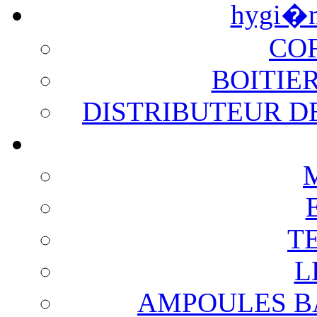
hygi�
CO
BOITIE
DISTRIBUTEUR D
T
L
AMPOULES B