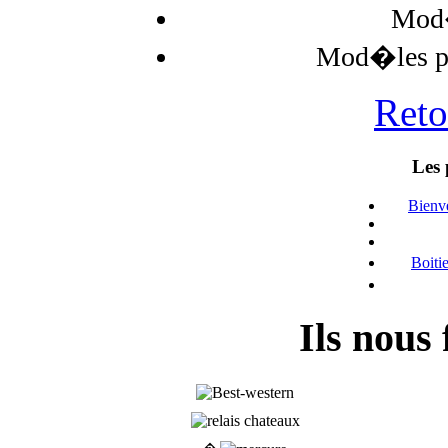
Mod�
Mod�les po
Reto
Les 
Bienve
Boiti
Ils nous