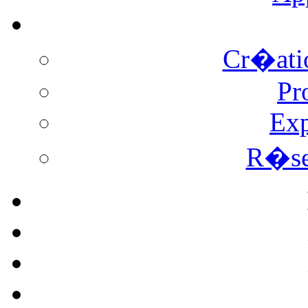
Cr�atio
Pr
Exp
R�ser